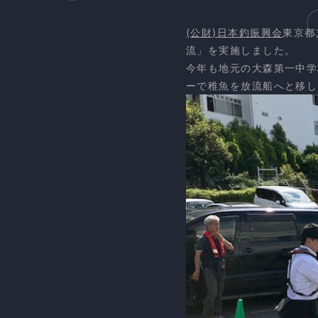
(公財)日本釣振興会
東京都
流」を実施しました。
今年も地元の大森第一中学
ーで稚魚を放流船へと移し