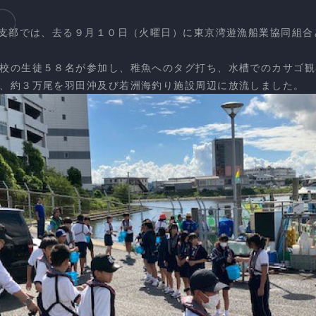
支部では、去る９月１０日（火曜日）に東京湾遊漁船業協同組合
校の生徒５８名が参加し、稚魚へのタグ打ち、水槽でのカサゴ観
、約３万尾を羽田沖及び若洲海釣り施設周辺に放流しました。