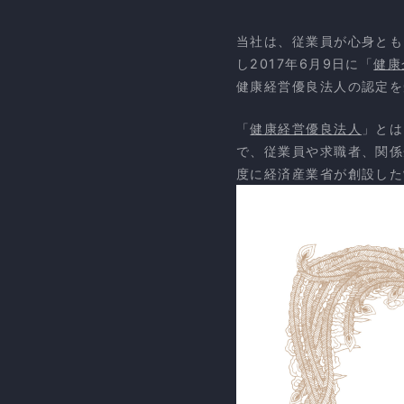
当社は、従業員が心身とも
し2017年6月9日に「
健康
健康経営優良法人の認定を
「
健康経営優良法人
」とは
で、従業員や求職者、関係
度に経済産業省が創設した